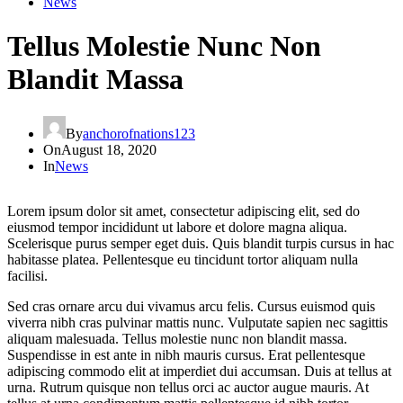
News
Tellus Molestie Nunc Non
Blandit Massa
By
anchorofnations123
On
August 18, 2020
In
News
Lorem ipsum dolor sit amet, consectetur adipiscing elit, sed do
eiusmod tempor incididunt ut labore et dolore magna aliqua.
Scelerisque purus semper eget duis. Quis blandit turpis cursus in hac
habitasse platea. Pellentesque eu tincidunt tortor aliquam nulla
facilisi.
Sed cras ornare arcu dui vivamus arcu felis. Cursus euismod quis
viverra nibh cras pulvinar mattis nunc. Vulputate sapien nec sagittis
aliquam malesuada. Tellus molestie nunc non blandit massa.
Suspendisse in est ante in nibh mauris cursus. Erat pellentesque
adipiscing commodo elit at imperdiet dui accumsan. Duis at tellus at
urna. Rutrum quisque non tellus orci ac auctor augue mauris. At