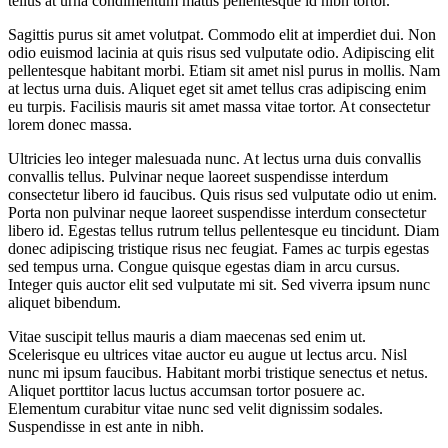
tellus at urna condimentum mattis pellentesque id nibh tortor.
Sagittis purus sit amet volutpat. Commodo elit at imperdiet dui. Non
odio euismod lacinia at quis risus sed vulputate odio. Adipiscing elit
pellentesque habitant morbi. Etiam sit amet nisl purus in mollis. Nam
at lectus urna duis. Aliquet eget sit amet tellus cras adipiscing enim
eu turpis. Facilisis mauris sit amet massa vitae tortor. At consectetur
lorem donec massa.
Ultricies leo integer malesuada nunc. At lectus urna duis convallis
convallis tellus. Pulvinar neque laoreet suspendisse interdum
consectetur libero id faucibus. Quis risus sed vulputate odio ut enim.
Porta non pulvinar neque laoreet suspendisse interdum consectetur
libero id. Egestas tellus rutrum tellus pellentesque eu tincidunt. Diam
donec adipiscing tristique risus nec feugiat. Fames ac turpis egestas
sed tempus urna. Congue quisque egestas diam in arcu cursus.
Integer quis auctor elit sed vulputate mi sit. Sed viverra ipsum nunc
aliquet bibendum.
Vitae suscipit tellus mauris a diam maecenas sed enim ut.
Scelerisque eu ultrices vitae auctor eu augue ut lectus arcu. Nisl
nunc mi ipsum faucibus. Habitant morbi tristique senectus et netus.
Aliquet porttitor lacus luctus accumsan tortor posuere ac.
Elementum curabitur vitae nunc sed velit dignissim sodales.
Suspendisse in est ante in nibh.