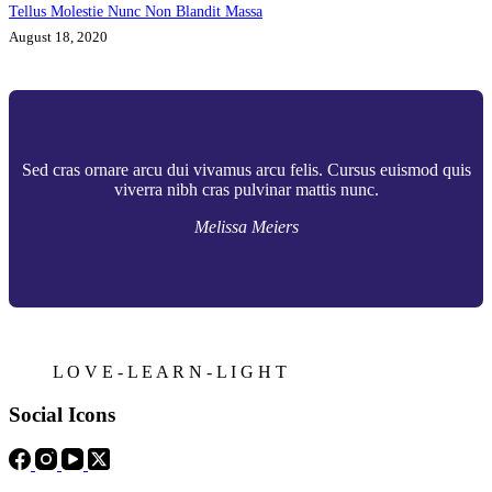
Tellus Molestie Nunc Non Blandit Massa
August 18, 2020
Sed cras ornare arcu dui vivamus arcu felis. Cursus euismod quis
viverra nibh cras pulvinar mattis nunc.
Melissa Meiers
L O V E - L E A R N - L I G H T
Social Icons